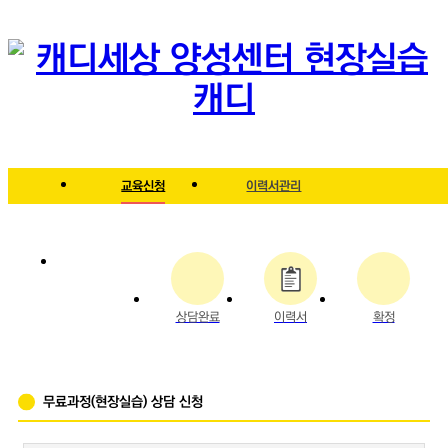
홈
마
로
이
그
페
아
이
웃
지
교육신청
이력서관리
교
육
생
정
상담완료
이력서
확정
보
-
이
무료과정(현장실습) 상담 신청
력
서
관