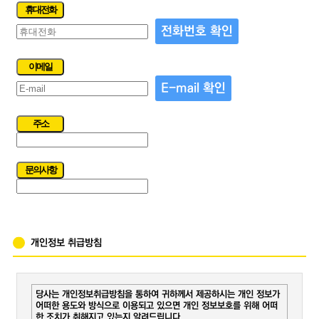
제
휴대전화
-
전화번호 확인
실
습
체
이메일
크
E-mail 확인
-
패
널
주소
티
-
휴
문의사항
무
관
리
훈
련
개인정보 취급방침
수
당
-
당사는 개인정보취급방침을 통하여 귀하께서 제공하시는 개인 정보가
중
어떠한 용도와 방식으로 이용되고 있으면 개인 정보보호를 위해 어떠
도
한 조치가 취해지고 있는지 알려드립니다.