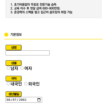
리
1. 초기비용없이 무료로 전문기술 습득
-
2. 교육 이수 후 첫달 급여 600~800만원.
3. 준경력의 스펙을 쌓고 집근처 골프장의 취업 가능
성
향
테
스
트
기본정보
-
기
숙
성명
사
정
보
성별
남자
여자
교
육
관
국적
리
내국인
외국인
-
영
생년월일
상
과